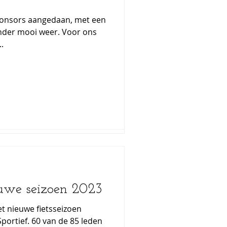
ponsors aangedaan, met een
ponsors aangedaan, met een
ooi weer. Voor ons
ooi weer. Voor ons
.
.
te lezen
euwe seizoen 2023
euwe seizoen 2023
t nieuwe fietsseizoen
t nieuwe fietsseizoen
portief. 60 van de 85 leden
portief. 60 van de 85 leden