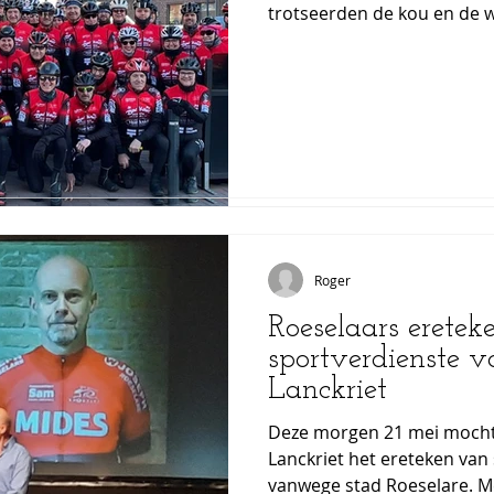
trotseerden de kou en d
trotseerden de kou en d
Roger
Roger
21 mei 2022
1 minuten om
Roeselaars eretek
Roeselaars eretek
sportverdienste v
sportverdienste v
Lanckriet
Lanckriet
Deze morgen 21 mei mocht 
Deze morgen 21 mei mocht 
Lanckriet het ereteken van
Lanckriet het ereteken van
vanwege stad Roeselare. Me