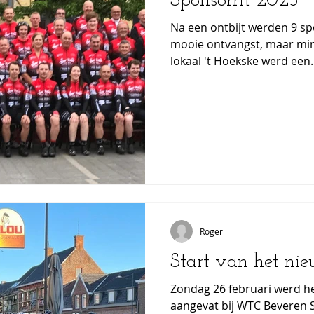
Sponsorrit 2023
Sponsorrit 2023
Na een ontbijt werden 9 s
Na een ontbijt werden 9 s
mooie ontvangst, maar minder m
mooie ontvangst, maar minder m
lokaal 't Hoekske werd een..
lokaal 't Hoekske werd een..
Roger
Roger
27 feb 2023
1 minuten om 
Start van het ni
Start van het ni
Zondag 26 februari werd he
Zondag 26 februari werd he
aangevat bij WTC Beveren S
aangevat bij WTC Beveren S