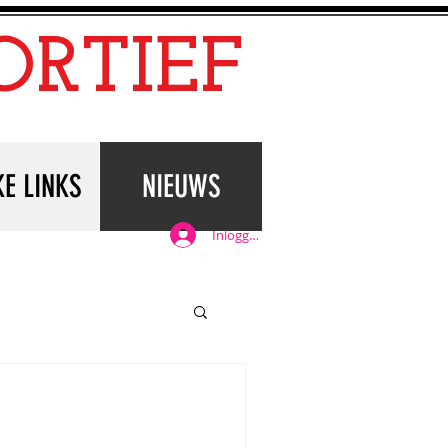
ORTIEF
KE LINKS
NIEUWS
Inloggen
 te lezen