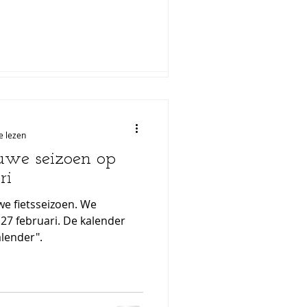
er dan 25...
e lezen
euwe seizoen op
ri
we fietsseizoen. We
27 februari. De kalender
alender".