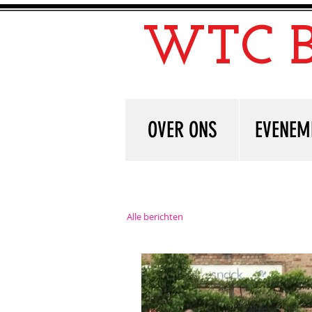
WTC B
OVER ONS
EVENEM
Alle berichten