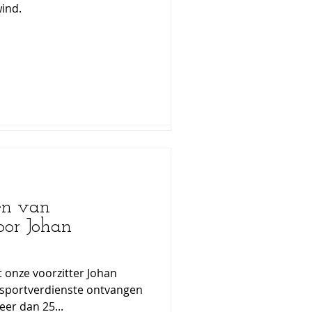
e wind.
e wind.
 te lezen
en van
en van
oor Johan
oor Johan
onze voorzitter Johan
onze voorzitter Johan
 sportverdienste ontvangen
 sportverdienste ontvangen
er dan 25...